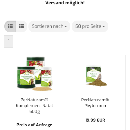
Versand möglich!
Sortieren nach
Sortieren nach
50 pro Seite
pro Seite
1
PerNaturam®
PerNaturam®
Komplement Natal
Phytormon
500g
19,99 EUR
Preis auf Anfrage