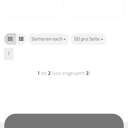
Sortieren nach
Sortieren nach
50 pro Seite
pro Seite
1
1
bis
2
(von insgesamt
2
)