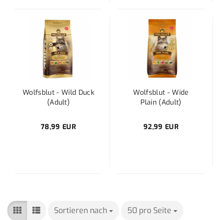
Wolfsblut - Wild Duck
Wolfsblut - Wide
(Adult)
Plain (Adult)
78,99 EUR
92,99 EUR
Sortieren nach
Sortieren nach
50 pro Seite
pro Seite