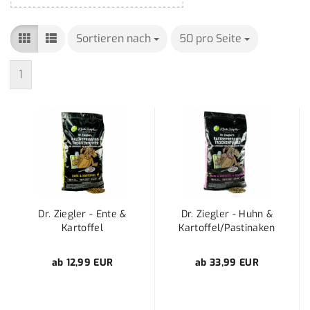
Sortieren nach
Sortieren nach
50 pro Seite
pro Seite
1
Dr. Ziegler - Ente &
Dr. Ziegler - Huhn &
Kartoffel
Kartoffel/Pastinaken
ab 12,99 EUR
ab 33,99 EUR