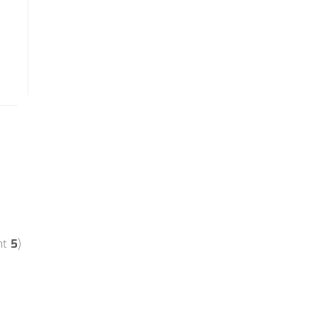
mt
5
)