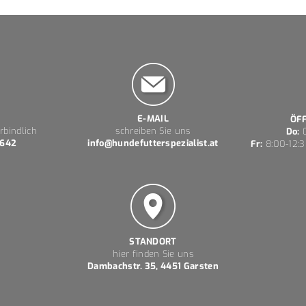
E-MAIL
ÖF
rbindlich
schreiben Sie uns
Do:
0
 642
info@hundefutterspezialist.at
Fr:
8:00-12:3
STANDORT
hier finden Sie uns
Dambachstr. 35, 4451 Garsten