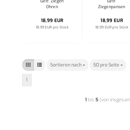
Getr. Ziegen
Getr.
Ohren
Ziegenpansen
18,99 EUR
18,99 EUR
18,99 EUR pro Stück
18,99 EUR pro Stück
Sortieren nach
Sortieren nach
50 pro Seite
pro Seite
1
1
bis
5
(von insgesa