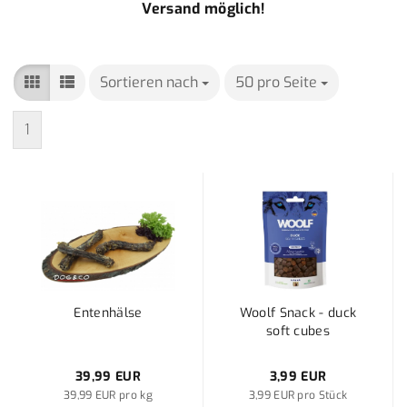
Versand möglich!
Sortieren nach
Sortieren nach
50 pro Seite
pro Seite
1
Entenhälse
Woolf Snack - duck
soft cubes
39,99 EUR
3,99 EUR
39,99 EUR pro kg
3,99 EUR pro Stück