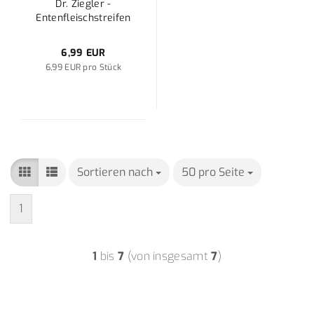
Dr. Ziegler -
Entenfleischstreifen
6,99 EUR
6,99 EUR pro Stück
Sortieren nach
Sortieren nach
50 pro Seite
pro Seite
1
1
bis
7
(von insgesamt
7
)