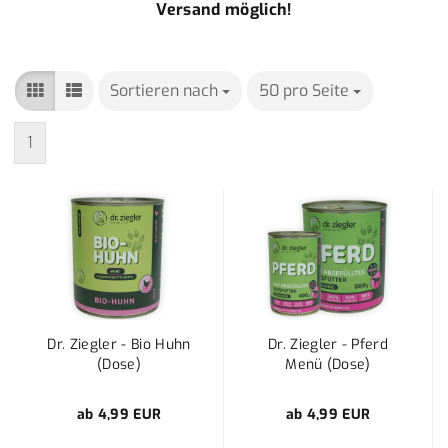
Versand möglich!
Sortieren nach
Sortieren nach
50 pro Seite
pro Seite
1
Dr. Ziegler - Bio Huhn
Dr. Ziegler - Pferd
(Dose)
Menü (Dose)
ab 4,99 EUR
ab 4,99 EUR