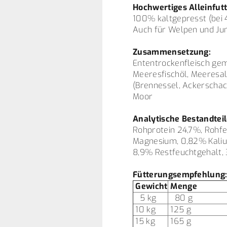
Hochwertiges Alleinfut
100% kaltgepresst (bei 4
Auch für Welpen und J
Zusammensetzung:
Ententrockenfleisch gem
Meeresfischöl, Meeresal
(Brennessel, Ackerschac
Moor
Analytische Bestandteil
Rohprotein 24,7%, Rohfe
Magnesium, 0,82% Kaliu
8,9% Restfeuchtgehalt, 3
Fütterungsempfehlung
Gewicht
Menge
5 kg
80 g
10 kg
125 g
15 kg
165 g