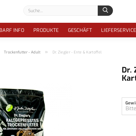
Suche...
BARF INFO
PRODUKTE
GESCHÄFT
LIEFERSERVIC
»
»
Trockenfutter - Adult
Dr. Ziegler - Ente & Kartoffel
Dr. 
Kar
Gewi