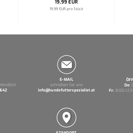
19,99 EUR
19,99 EUR pro Stück
E-MAIL
ÖF
rbindlich
schreiben Sie uns
Do:
0
 642
info@hundefutterspezialist.at
Fr:
8:00-12:3
STANDORT