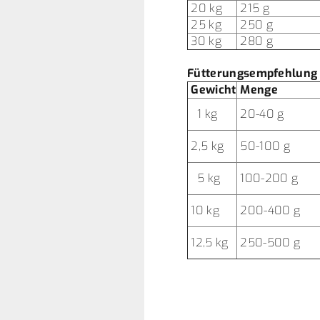
20 kg
215 g
25 kg
250 g
30 kg
280 g
Fütterungsempfehlung 
Gewicht
Menge
1 kg
20-40 g
2,5 kg
50-100 g
5 kg
100-200 g
10 kg
200-400 g
12,5 kg
250-500 g