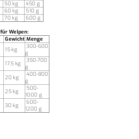
50 kg
450 g
60 kg
510 g
70 kg
600 g
für Welpen:
Gewicht
Menge
300-600
15 kg
g
350-700
17,5 kg
g
400-800
20 kg
g
500-
25 kg
1000 g
600-
30 kg
1200 g