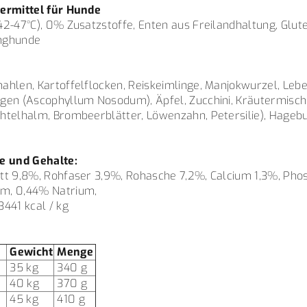
termittel für Hunde
2-47°C), 0% Zusatzstoffe, Enten aus Freilandhaltung, Glute
unghunde
ahlen, Kartoffelflocken, Reiskeimlinge, Manjokwurzel, Lebe
gen (Ascophyllum Nosodum), Äpfel, Zucchini, Kräutermisc
htelhalm, Brombeerblätter, Löwenzahn, Petersilie), Hagebut
e und Gehalte:
tt 9,8%, Rohfaser 3,9%, Rohasche 7,2%, Calcium 1,3%, Pho
m, 0,44% Natrium,
441 kcal / kg
:
Gewicht
Menge
35 kg
340 g
40 kg
370 g
45 kg
410 g