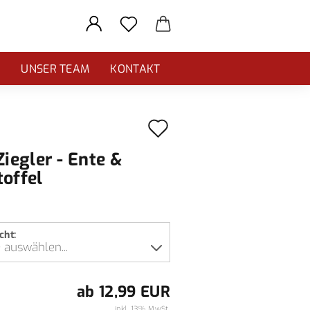
E
UNSER TEAM
KONTAKT
Auf
den
Ziegler - Ente &
Merkzettel
toffel
cht:
ab 12,99 EUR
inkl. 13% MwSt.