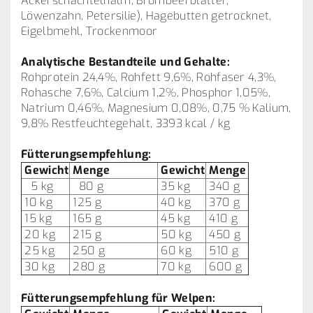
Ackerschachtelhalm, Brombeerblätter,
Löwenzahn, Petersilie), Hagebutten getrocknet,
Eigelbmehl, Trockenmoor
Analytische Bestandteile und Gehalte:
Rohprotein 24,4%, Rohfett 9,6%, Rohfaser 4,3%,
Rohasche 7,6%, Calcium 1,2%, Phosphor 1,05%,
Natrium 0,46%, Magnesium 0,08%, 0,75 % Kalium,
9,8% Restfeuchtegehalt, 3393 kcal / kg
Fütterungsempfehlung:
Gewicht
Menge
Gewicht
Menge
5 kg
80 g
35 kg
340 g
10 kg
125 g
40 kg
370 g
15 kg
165 g
45 kg
410 g
20 kg
215 g
50 kg
450 g
25 kg
250 g
60 kg
510 g
30 kg
280 g
70 kg
600 g
Fütterungsempfehlung für Welpen: