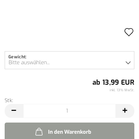
A
d
M
Gewicht:
ab 13,99 EUR
inkl. 13% MwSt.
Stk:
Stk
In den Warenkorb