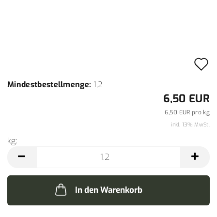
A
d
Mindestbestellmenge:
1,2
M
6,50 EUR
6,50 EUR pro kg
inkl. 13% MwSt.
kg:
kg
In den Warenkorb