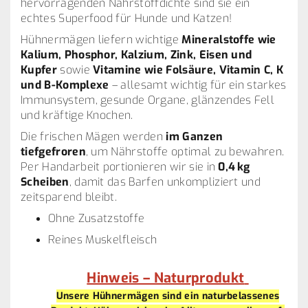
hervorragenden Nährstoffdichte sind sie ein
echtes Superfood für Hunde und Katzen!
Hühnermägen liefern wichtige
Mineralstoffe wie
Kalium, Phosphor, Kalzium, Zink, Eisen und
Kupfer
sowie
Vitamine wie Folsäure, Vitamin C, K
und B-Komplexe
– allesamt wichtig für ein starkes
Immunsystem, gesunde Organe, glänzendes Fell
und kräftige Knochen.
Die frischen Mägen werden
im Ganzen
tiefgefroren
, um Nährstoffe optimal zu bewahren.
Per Handarbeit portionieren wir sie in
0,4 kg
Scheiben
, damit das Barfen unkompliziert und
zeitsparend bleibt.
Ohne Zusatzstoffe
Reines Muskelfleisch
Hinweis – Naturprodukt
Unsere Hühnermägen sind ein naturbelassenes