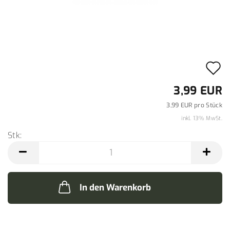
A
d
3,99 EUR
M
3,99 EUR pro Stück
inkl. 13% MwSt.
Stk:
Stk
In den Warenkorb