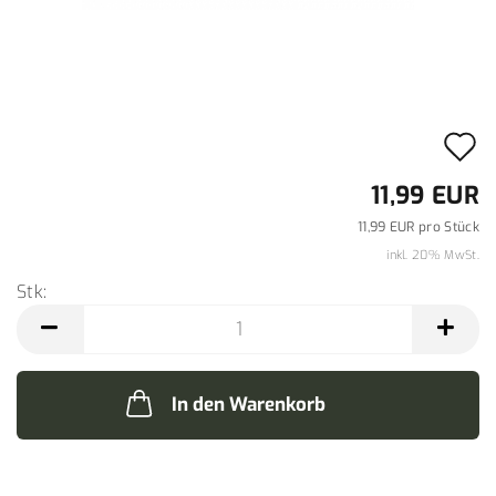
A
d
11,99 EUR
M
11,99 EUR pro Stück
inkl. 20% MwSt.
Stk:
Stk
In den Warenkorb