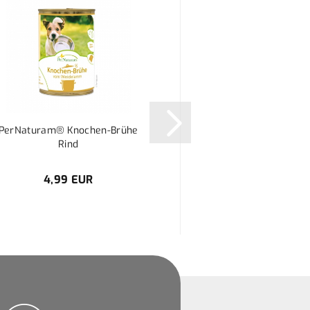
PerNaturam® Knochen-Brühe
Mageres Rindfl
Rind
4,99 EUR
8,99 E
8,99 EUR pr