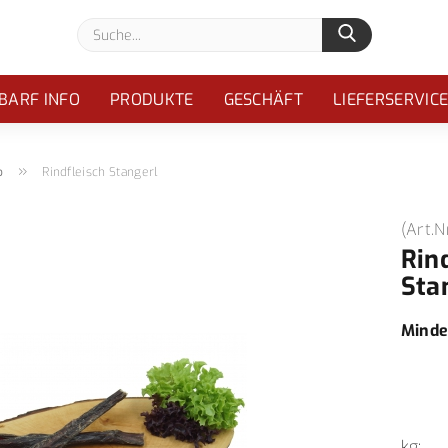
Suche...
BARF INFO
PRODUKTE
GESCHÄFT
LIEFERSERVIC
»
b
Rindfleisch Stangerl
(Art.N
Rin
Sta
Minde
kg: