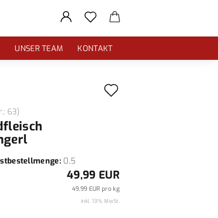
E
UNSER TEAM
KONTAKT
Auf
den
r.:
63
)
Merkzettel
dfleisch
ngerl
stbestellmenge:
0,5
49,99 EUR
49,99 EUR pro kg
inkl. 13% MwSt.