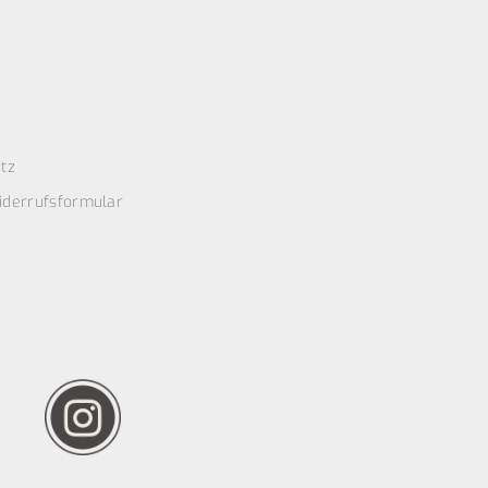
tz
iderrufsformular