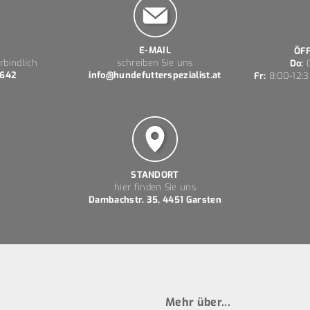
E-MAIL
ÖF
rbindlich
schreiben Sie uns
Do:
0
 642
info@hundefutterspezialist.at
Fr:
8:00-12:3
STANDORT
hier finden Sie uns
Dambachstr. 35, 4451 Garsten
Mehr über...