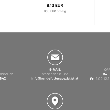
8,10 EUR
8,10 EUR pro kg
E-MAIL
ÖF
rbindlich
schreiben Sie uns
Do:
0
 642
info@hundefutterspezialist.at
Fr:
8:00-12:3