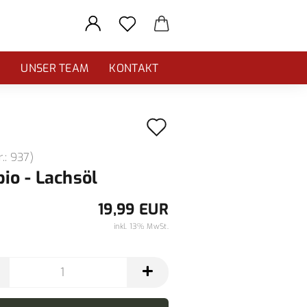
E
UNSER TEAM
KONTAKT
Auf
den
r.:
937
)
Merkzettel
bio - Lachsöl
19,99 EUR
inkl. 13% MwSt.