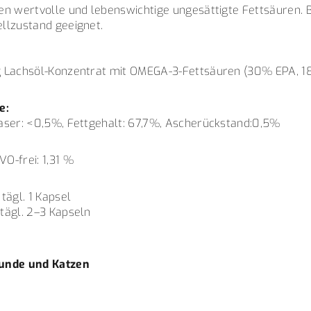
en wertvolle und lebenswichtige ungesättigte Fettsäuren. B
llzustand geeignet.
g Lachsöl-Konzentrat mit OMEGA-3-Fettsäuren (30% EPA, 1
e:
aser: <0,5%, Fettgehalt: 67,7%, Ascherückstand:0,5%
O-frei: 1,31 %
:
tägl. 1 Kapsel
tägl. 2–3 Kapseln
Hunde und Katzen