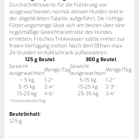
Durchschnittswerte für die Fütterung von
ausgewachsenen, normal aktiven Hunden sind in
der abgebildeten Tabelle aufgeführt. Die richtige
Fütterungsmenge lässt sich am besten über eine
regelmäßige Gewichtskontrolle des Hundes
ermitteln. Frisches Trinkwasser sollte immer zur
freien Verfügung stehen. Nach dem Öffnen max.
24 Stunden im Kühlschrank aufbewahren.
125 g Beutel
300 g Beutel
Gewicht
Gewicht
Menge/Tag
Menge/Tag
ausgewachsen
ausgewachsen
< 5 kg
1-2*
5-15 kg
1-2*
5-15 kg
2-4*
15-25 kg
2-3*
15-25 kg
4-6*
25-35 kg
3-4*
*Portionsbeutel/Tag
Beutelinhalt:
125 g