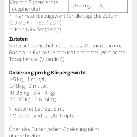
Vitamin E (gemischte
0,372 mg
3,1
Tocopherole)
* Nährstoffbezugswert für die tägliche Zufuhr
(EU-VO Nr. 1169 / 2011)
** Kein NRV festgelegt
Zutaten
Natürliches Fischöl, natürliches Zitronenölaroma,
Rosmarin-Extrakt, Antioxidationsmittel: gemischte
Tocopherole (Vitamin E)
Dosierung pro kg Körpergewicht
1-5 kg: 1 ml tgl.
5-10kg: 2 ml tgl.
10-25 kg: 3-4 ml tgl.
25-50 kg: 5-6 ml tgl.
1 Teelöffel beträgt 5 ml
1 Milliliter sind ca. 20 Tropfen
Über das Futter geben-Dosierung nicht
überschreiten