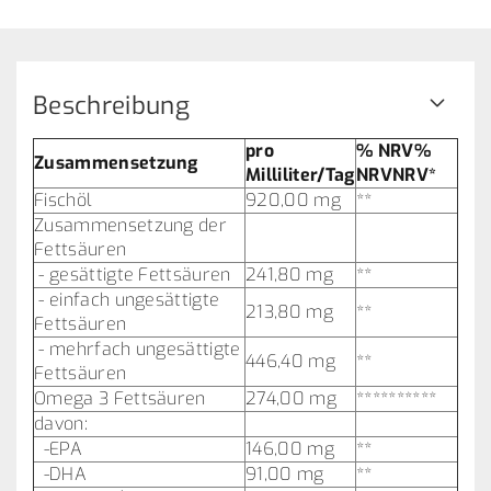
Beschreibung
pro
% NRV%
Zusammensetzung
Milliliter/Tag
NRV
NRV*
Fischöl
920,00 mg
**
Zusammensetzung der
Fettsäuren
- gesättigte Fettsäuren
241,80 mg
**
- einfach ungesättigte
213,80 mg
**
Fettsäuren
- mehrfach ungesättigte
446,40 mg
**
Fettsäuren
Omega 3 Fettsäuren
274,00 mg
**********
davon:
-EPA
146,00 mg
**
-DHA
91,00 mg
**