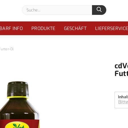
Suche...
BARF INFO
PRODUKTE
GESCHÄFT
LIEFERSERVIC
Futter-Öl
cdV
Fut
Inhal