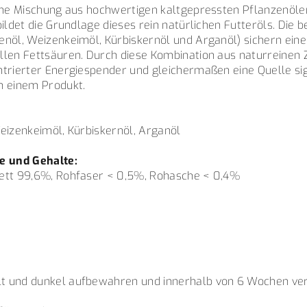
ine Mischung aus hochwertigen kaltgepressten Pflanzenölen
bildet die Grundlage dieses rein natürlichen Futteröls. Die 
enöl, Weizenkeimöl, Kürbiskernöl und Arganöl) sichern ei
llen Fettsäuren. Durch diese Kombination aus naturreinen 
trierter Energiespender und gleichermaßen eine Quelle sign
n einem Produkt.
Weizenkeimöl, Kürbiskernöl, Arganöl
e und Gehalte:
fett 99,6%, Rohfaser < 0,5%, Rohasche < 0,4%
:
t und dunkel aufbewahren und innerhalb von 6 Wochen ve