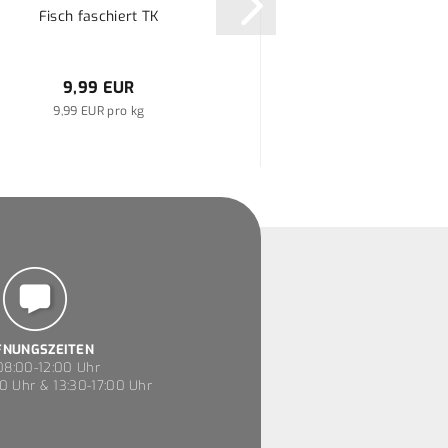
Fisch faschiert TK
cdVet Dispenser fü
9,99 EUR
1,99 EU
9,99 EUR pro kg
FNUNGSZEITEN
8:00-12:00 Uhr
0 Uhr & 13:30-17:00 Uhr