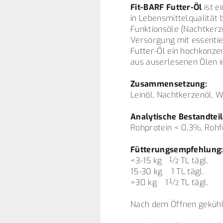
Fit-BARF Futter-Öl
ist e
in Lebensmittelqualität 
Funktionsöle (Nachtkerz
Versorgung mit essentie
Futter-Öl
ein hochkonzen
aus auserlesenen Ölen i
Zusammensetzung:
Leinöl, Nachtkerzenöl, 
Analytische Bestandteil
Rohprotein < 0,3%, Roh
Fütterungsempfehlung
<3-15 kg ½ TL tägl.
15-30 kg 1 TL tägl.
>30 kg 1½ TL tägl.
Nach dem Öffnen gekühl