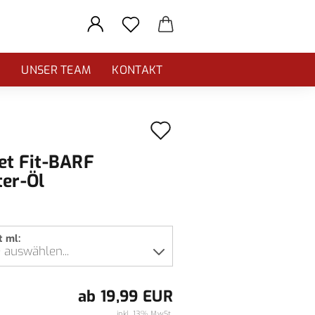
E
UNSER TEAM
KONTAKT
Auf
den
et Fit-BARF
Merkzettel
ter-Öl
t ml:
ab 19,99 EUR
inkl. 13% MwSt.