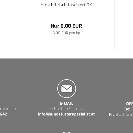
Hirschfleisch faschiert TK
Nur 6,00 EUR
6,00 EUR pro kg
E-MAIL
ÖF
rbindlich
schreiben Sie uns
Do:
0
 642
info@hundefutterspezialist.at
Fr:
8:00-12:3