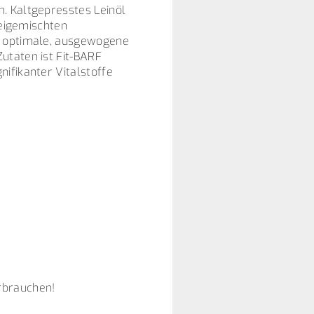
. Kaltgepresstes Leinöl
beigemischten
ne optimale, ausgewogene
Zutaten ist
Fit-BARF
ifikanter Vitalstoffe
rbrauchen!