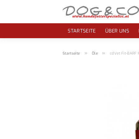
STARTSEITE
ÜBER UNS
»
»
Startseite
Öle
cdVet Fit-BARF 