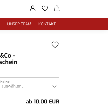
E
UNSER TEAM
KONTAKT
Auf
den
&Co -
Merkzettel
schein
cheine:
ab 10,00 EUR