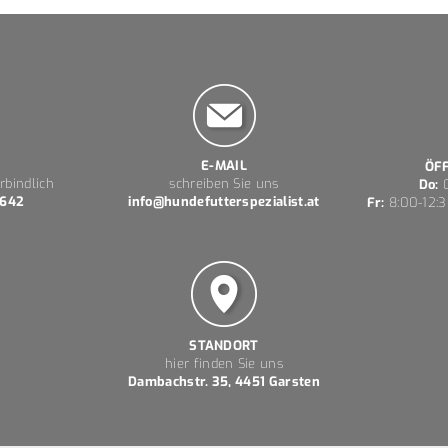
E-MAIL
ÖF
rbindlich
schreiben Sie uns
Do:
0
 642
info@hundefutterspezialist.at
Fr:
8:00-12:3
STANDORT
hier finden Sie uns
Dambachstr. 35, 4451 Garsten