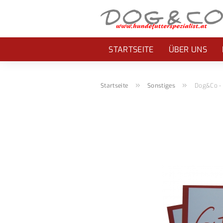
STARTSEITE
ÜBER UNS
»
»
Startseite
Sonstiges
Dog&Co -