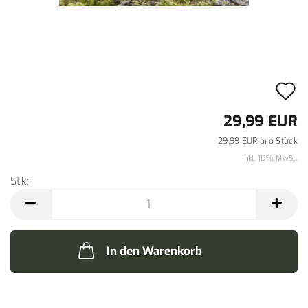
A
d
29,99 EUR
M
29,99 EUR pro Stück
inkl. 10% MwSt.
Stk:
Stk
In den Warenkorb