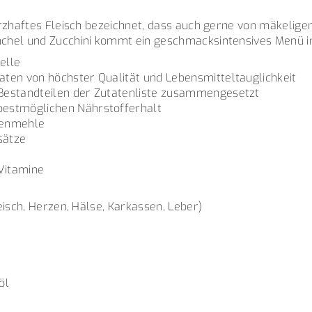
herzhaftes Fleisch bezeichnet, dass auch gerne von mäkel
chel und Zucchini kommt ein geschmacksintensives Menü in
elle
taten von höchster Qualität und Lebensmitteltauglichkeit
 Bestandteilen der Zutatenliste zusammengesetzt
bestmöglichen Nährstofferhalt
henmehle
sätze
Vitamine
eisch, Herzen, Hälse, Karkassen, Leber)
öl