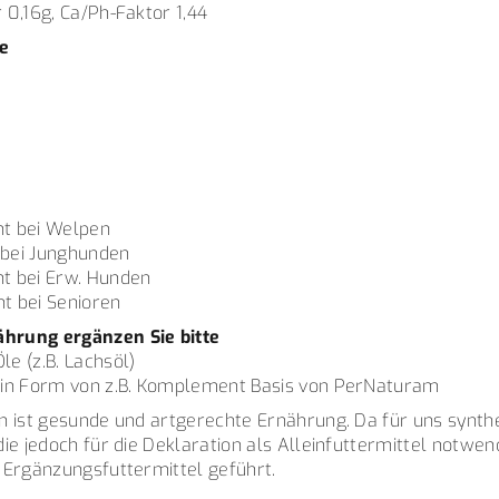
 0,16g, Ca/Ph-Faktor 1,44
le
t bei Welpen
bei Junghunden
t bei Erw. Hunden
t bei Senioren
hrung ergänzen Sie bitte
e (z.B. Lachsöl)
 in Form von z.B. Komplement Basis von PerNaturam
n ist gesunde und artgerechte Ernährung. Da für uns synth
ie jedoch für die Deklaration als Alleinfuttermittel notwend
 Ergänzungsfuttermittel geführt.