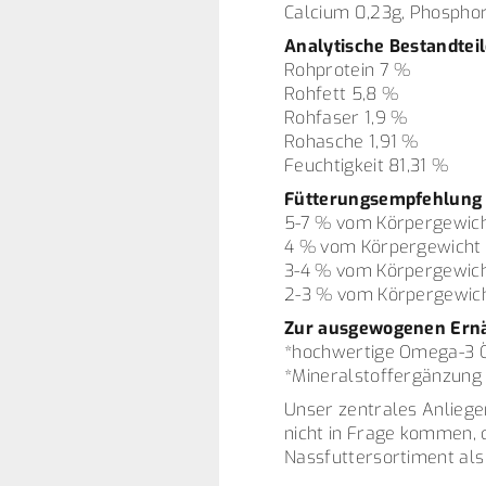
Calcium 0,23g, Phosphor
Analytische Bestandtei
Rohprotein 7 %
Rohfett 5,8 %
Rohfaser 1,9 %
Rohasche 1,91 %
Feuchtigkeit 81,31 %
Fütterungsempfehlung
5-7 % vom Körpergewich
4 % vom Körpergewicht 
3-4 % vom Körpergewich
2-3 % vom Körpergewich
Zur ausgewogenen Ernä
*hochwertige Omega-3 Öl
*Mineralstoffergänzung
Unser zentrales Anliege
nicht in Frage kommen, d
Nassfuttersortiment als