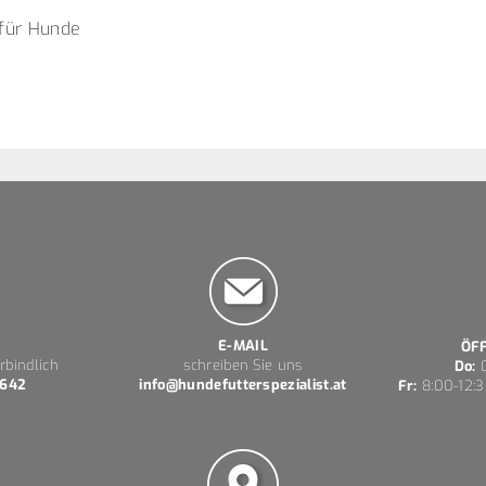
 für Hunde
E-MAIL
ÖF
rbindlich
schreiben Sie uns
Do:
0
 642
info@hundefutterspezialist.at
Fr:
8:00-12:3