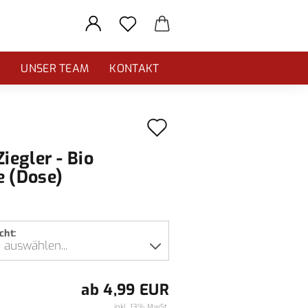
E
UNSER TEAM
KONTAKT
Auf
den
Ziegler - Bio
Merkzettel
e (Dose)
cht:
ab 4,99 EUR
inkl. 13% MwSt.