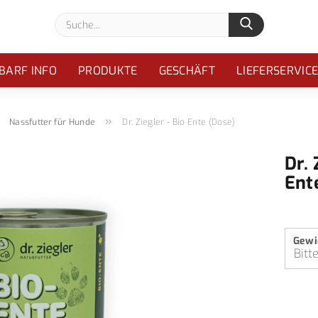
Suche...
BARF INFO
PRODUKTE
GESCHÄFT
LIEFERSERVIC
»
»
Nassfutter für Hunde
Dr. Ziegler - Bio Ente (Dose)
Dr. 
Ent
Gewi