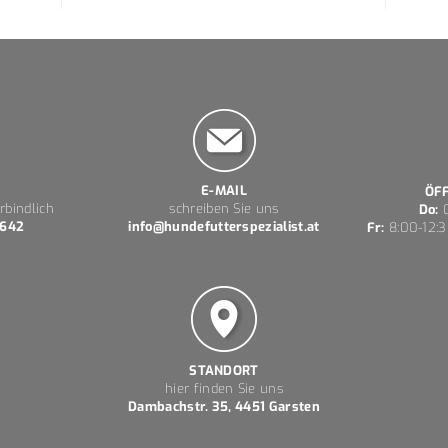
E-MAIL
ÖF
rbindlich
schreiben Sie uns
Do:
0
 642
info@hundefutterspezialist.at
Fr:
8:00-12:3
STANDORT
hier finden Sie uns
Dambachstr. 35, 4451 Garsten