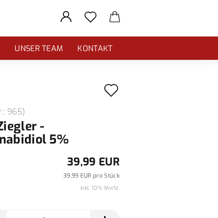
E
UNSER TEAM
KONTAKT
Auf
den
r.:
965
)
Merkzettel
Ziegler -
nabidiol 5%
39,99 EUR
39,99 EUR pro Stück
inkl. 10% MwSt.