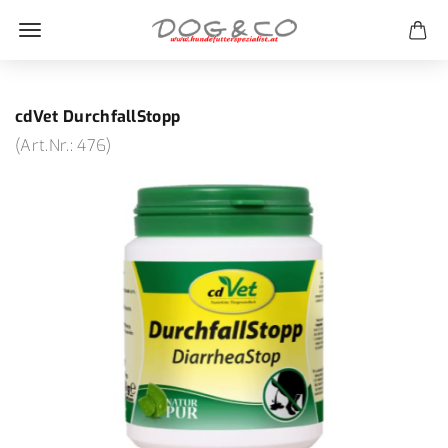
cdVet DurchfallStopp
(Art.Nr.:
476
)