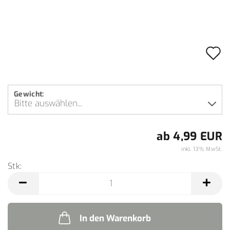
A
d
M
Gewicht:
ab 4,99 EUR
inkl. 13% MwSt.
Stk:
Stk
In den Warenkorb