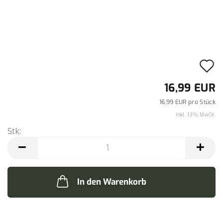
A
d
16,99 EUR
M
16,99 EUR pro Stück
inkl. 13% MwSt.
Stk:
Stk
In den Warenkorb