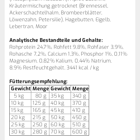
Kräutermischung getrocknet (Brennessel,
Ackerschachtelhalm, Brombeerblätter,
Löwenzahn, Petersilie), Hagebutten, Eigelb,
Lebertran, Moor
Analytische Bestandteile und Gehalte:
Rohprotein 24,7%, Rohfett 9,8%, Rohfaser 3,9%,
Rohasche 7,2%, Calcium 1,3%, Phosphor 1%, 0,11%
Magnesium, 0,82% Kalium, 0,44% Natrium,
8,9% Restfeuchtgehalt, 3441 kcal / kg
Fütterungsempfehlung:
Gewicht
Menge
Gewicht
Menge
5 kg
80 g
35 kg
340 g
10 kg
125 g
40 kg
370 g
15 kg
165 g
45 kg
410 g
20 kg
215 g
50 kg
450 g
25 kg
250 g
60 kg
510 g
30 kg
280 g
70 kg
600 g