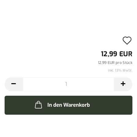
A
d
12,99 EUR
M
12,99 EUR pro Stück
inkl. 13% MwSt.
In den Warenkorb