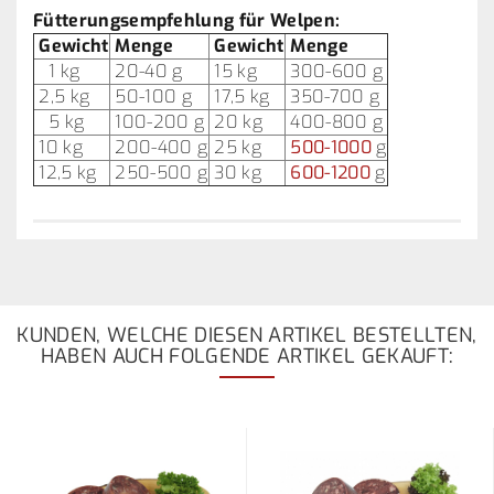
Fütterungsempfehlung für Welpen:
Gewicht
Menge
Gewicht
Menge
1 kg
20-40 g
15 kg
300-600 g
2,5 kg
50-100 g
17,5 kg
350-700 g
5 kg
100-200 g
20 kg
400-800 g
10 kg
200-400 g
25 kg
500-1000
g
12,5 kg
250-500 g
30 kg
600-1200
g
KUNDEN, WELCHE DIESEN ARTIKEL BESTELLTEN,
HABEN AUCH FOLGENDE ARTIKEL GEKAUFT: