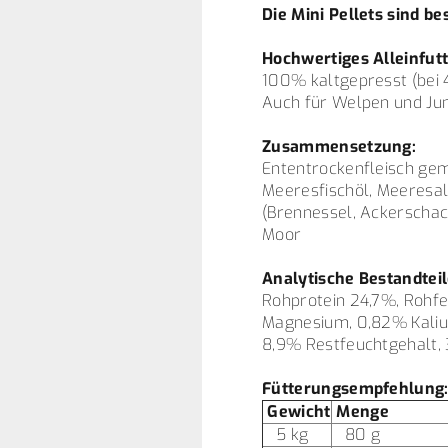
Die Mini Pellets sind b
Hochwertiges Alleinfut
100% kaltgepresst (bei 4
Auch für Welpen und J
Zusammensetzung:
Ententrockenfleisch gem
Meeresfischöl, Meeresal
(Brennessel, Ackerschac
Moor
Analytische Bestandteil
Rohprotein 24,7%, Rohfe
Magnesium, 0,82% Kaliu
8,9% Restfeuchtgehalt, 3
Fütterungsempfehlung
Gewicht
Menge
5 kg
80 g