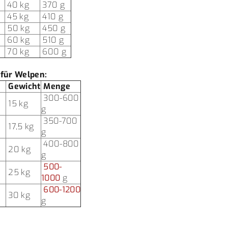
40 kg
370 g
45 kg
410 g
50 kg
450 g
60 kg
510 g
70 kg
600 g
für Welpen:
Gewicht
Menge
300-600
15 kg
g
350-700
17,5 kg
g
400-800
20 kg
g
500-
25 kg
1000
g
600-1200
30 kg
g