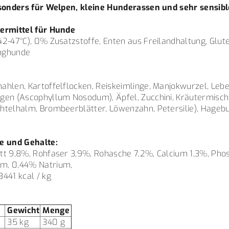
esonders für Welpen, kleine Hunderassen und sehr sensibl
termittel für Hunde
2-47°C), 0% Zusatzstoffe, Enten aus Freilandhaltung, Glute
unghunde
ahlen, Kartoffelflocken, Reiskeimlinge, Manjokwurzel, Lebe
gen (Ascophyllum Nosodum), Äpfel, Zucchini, Kräutermisc
htelhalm, Brombeerblätter, Löwenzahn, Petersilie), Hagebut
e und Gehalte:
tt 9,8%, Rohfaser 3,9%, Rohasche 7,2%, Calcium 1,3%, Pho
m, 0,44% Natrium,
441 kcal / kg
:
Gewicht
Menge
35 kg
340 g