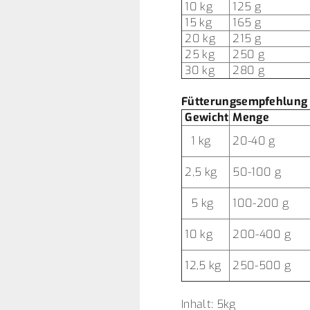
10 kg
125 g
15 kg
165 g
20 kg
215 g
25 kg
250 g
30 kg
280 g
Fütterungsempfehlung 
Gewicht
Menge
1 kg
20-40 g
2,5 kg
50-100 g
5 kg
100-200 g
10 kg
200-400 g
12,5 kg
250-500 g
Inhalt: 5kg