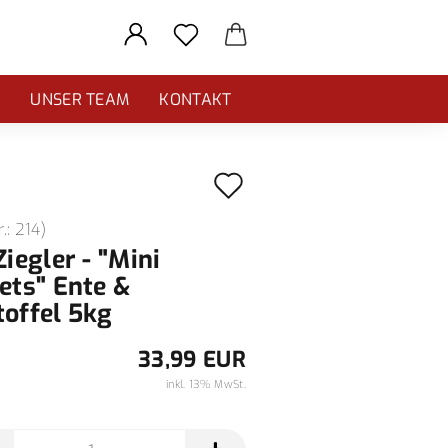
E
UNSER TEAM
KONTAKT
Auf
den
r.:
214
)
Merkzettel
Ziegler - "Mini
lets" Ente &
toffel 5kg
33,99 EUR
inkl. 13% MwSt.