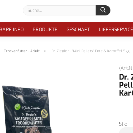
Suche...
BARF INFO
PRODUKTE
GESCHÄFT
LIEFERSERVIC
»
»
Trockenfutter - Adult
Dr. Ziegler - "Mini Pellets" Ente & Kartoffel 5kg
(Art.N
Dr. 
Pel
Kar
Stk: