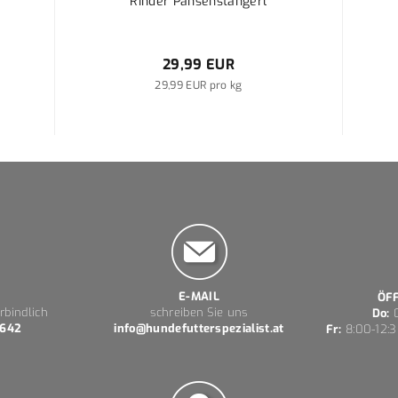
Rinder Pansenstangerl
29,99 EUR
29,99 EUR pro kg
E-MAIL
ÖF
rbindlich
schreiben Sie uns
Do:
0
 642
info@hundefutterspezialist.at
Fr:
8:00-12:3