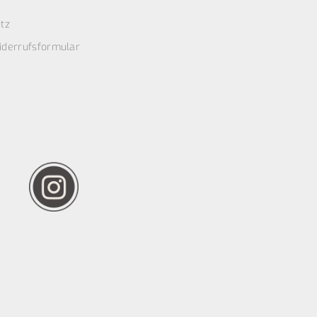
tz
iderrufsformular