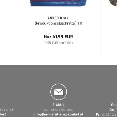
MIXED Kiste
(Produktionsabschnitte) TK
Nur 41,99 EUR
41,99 EUR pro Stück
E-MAIL
ÖF
rbindlich
schreiben Sie uns
Do:
0
 642
info@hundefutterspezialist.at
Fr:
8:00-12:3