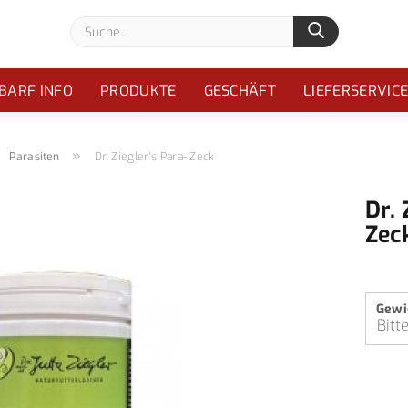
Suche...
BARF INFO
PRODUKTE
GESCHÄFT
LIEFERSERVIC
»
»
Parasiten
Dr. Ziegler's Para- Zeck
Dr. 
Zec
Gewi