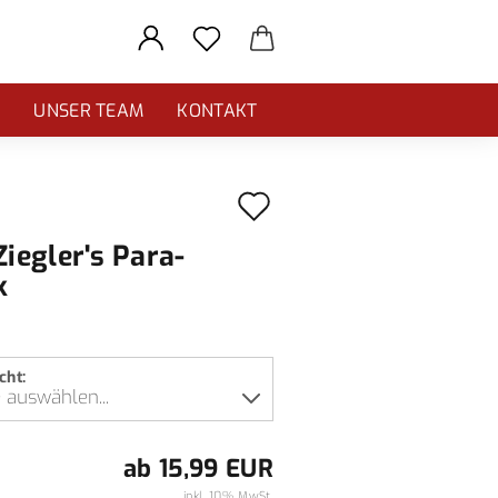
E
UNSER TEAM
KONTAKT
Auf
den
Ziegler's Para-
Merkzettel
k
cht:
ab 15,99 EUR
inkl. 10% MwSt.