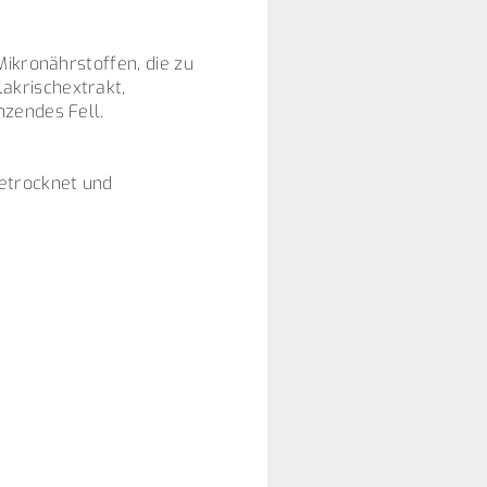
Mikronährstoffen, die zu
akrischextrakt,
nzendes Fell.
getrocknet und