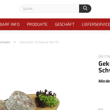
Suche...
BARF INFO
PRODUKTE
GESCHÄFT
LIEFERSERVIC
»
chwein
Gekochter Schweine Mix TK
(Art.N
Gek
Sch
Minde
kg: