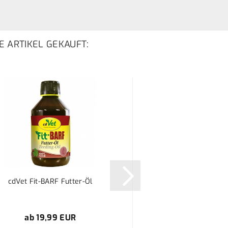
E ARTIKEL GEKAUFT:
cdVet Fit-BARF Futter-Öl
cdVet Dispenser fü
ab 19,99 EUR
1,99 EU