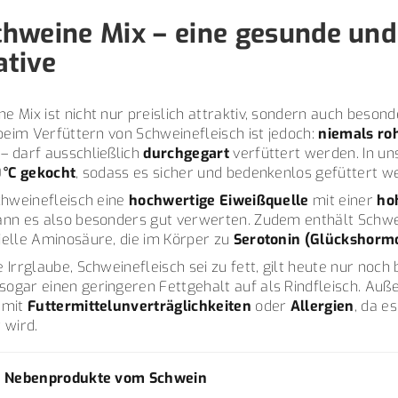
hweine Mix – eine gesunde und
ative
 Mix ist nicht nur preislich attraktiv, sondern auch beson
 beim Verfüttern von Schweinefleisch ist jedoch:
niemals ro
– darf ausschließlich
durchgegart
verfüttert werden. In u
 °C gekocht
, sodass es sicher und bedenkenlos gefüttert w
chweinefleisch eine
hochwertige Eiweißquelle
mit einer
ho
ann es also besonders gut verwerten. Zudem enthält Schwe
tielle Aminosäure, die im Körper zu
Serotonin (Glückshorm
 Irrglaube, Schweinefleisch sei zu fett, gilt heute nur noch
ogar einen geringeren Fettgehalt auf als Rindfleisch. Auß
 mit
Futtermittelunverträglichkeiten
oder
Allergien
, da e
 wird.
 & Nebenprodukte vom Schwein