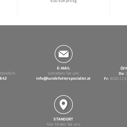
9,00 EUR pro kg
E-MAIL
ÖF
rbindlich
schreiben Sie uns
Do:
0
 642
info@hundefutterspezialist.at
Fr:
8:00-12:3
STANDORT
hier finden Sie uns