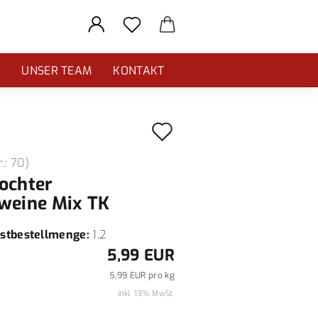
E
UNSER TEAM
KONTAKT
Auf
den
r.:
70
)
Merkzettel
ochter
weine Mix TK
stbestellmenge:
1,2
5,99 EUR
5,99 EUR pro kg
inkl. 13% MwSt.