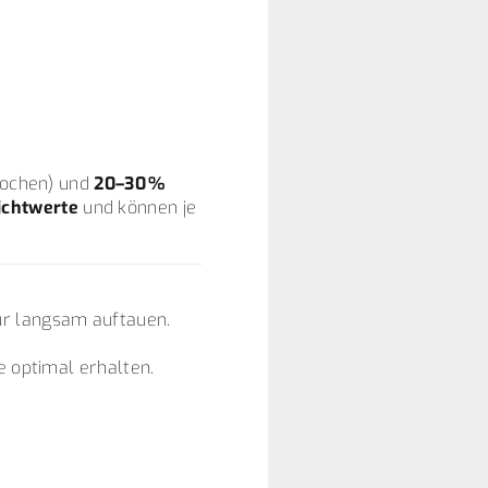
Knochen) und
20–30 %
ichtwerte
und können je
ur langsam auftauen.
e optimal erhalten.