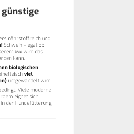
 günstige
ders nährstoffreich und
h!
Schwein – egal ob
nserem Mix wird das
erden kann.
hen biologischen
inefleisch
viel
on)
umgewandelt wird.
 bedingt. Viele moderne
erdem eignet sich
s in der Hundefütterung