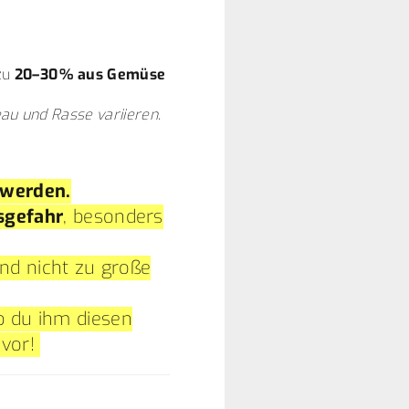
zu
20–30 % aus Gemüse
eau und Rasse variieren.
 werden.
sgefahr
, besonders
nd nicht zu große
b du ihm diesen
 vor!