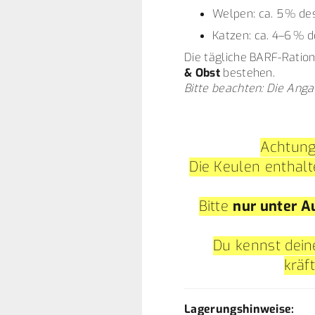
Welpen: ca. 5 % de
Katzen: ca. 4–6 % 
Die tägliche BARF-Ration
& Obst
bestehen.
Bitte beachten: Die Anga
Achtun
Die Keulen enthal
Bitte
nur unter A
Du kennst dein
kräf
Lagerungshinweise: