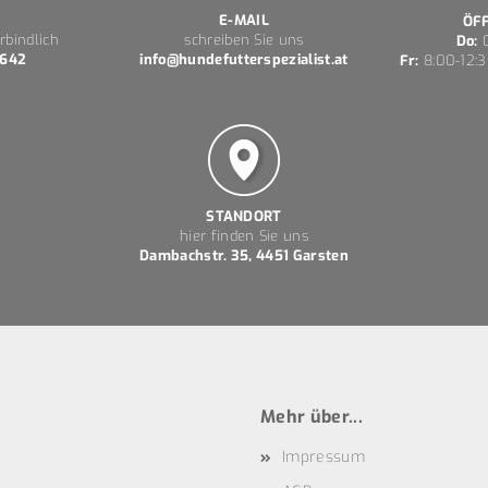
E-MAIL
ÖF
rbindlich
schreiben Sie uns
Do:
0
 642
info@hundefutterspezialist.at
Fr:
8:00-12:3
STANDORT
hier finden Sie uns
Dambachstr. 35, 4451 Garsten
Mehr über...
Impressum