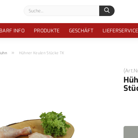
Suche...
BARF INFO
PRODUKTE
GESCHÄFT
LIEFERSERVIC
»
Huhn
Hühner Keulen Stücke TK
(Art.N
Hüh
Stü