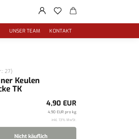
E
UNSER TEAM
KONTAKT
r.:
27
)
ner Keulen
cke TK
4,90 EUR
4,90 EUR pro kg
inkl. 13% MwSt.