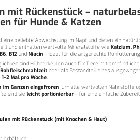
n mit Rückenstück – naturbela
en für Hunde & Katzen
 eine beliebte Abwechslung im Napf und bieten ein natürli
weiß und enthalten wertvolle Mineralstoffe wie
Kalzium, P
 B6, B12
und
Niacin
– ideal für die artgerechte Rohfütterun
glichkeit sind Hühnerkeulen auch für Tiere mit empfindlich
 Rohfleischmahlzeit
oder als Bestandteil eines ausgewog
a
1–2 Mal pro Woche
.
ch im Ganzen eingefroren
, um alle wertvollen Nährstoffe o
ße sind sie
leicht portionierbar
– für eine einfache Zubere
ulen mit Rückenstück (mit Knochen & Haut)
n erhältlich