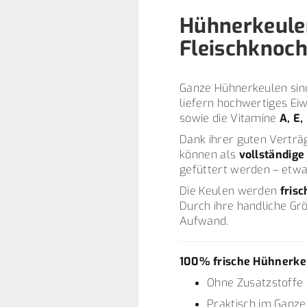
Hühnerkeule
Fleischknoch
Ganze Hühnerkeulen sind
liefern hochwertiges Ei
sowie die Vitamine
A, E,
Dank ihrer guten Verträ
können als
vollständige
gefüttert werden – etw
Die Keulen werden
fris
Durch ihre handliche Grö
Aufwand.
100 % frische Hühnerke
Ohne Zusatzstoffe
Praktisch im Ganze