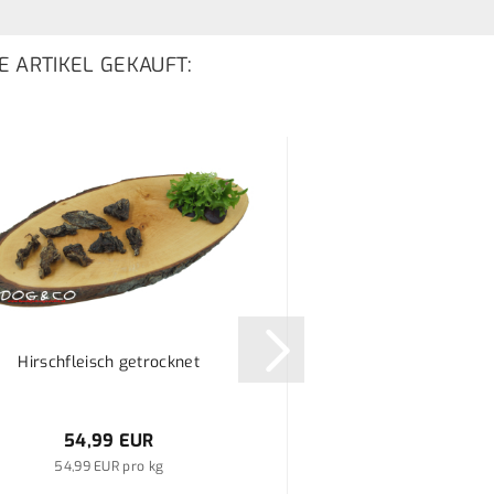
E ARTIKEL GEKAUFT:
Hirschfleisch getrocknet
Dr. Ziegler - A
54,99 EUR
Preis auf A
54,99 EUR pro kg