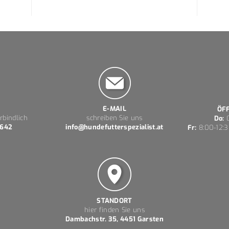
E-MAIL
ÖF
rbindlich
schreiben Sie uns
Do:
0
 642
info@hundefutterspezialist.at
Fr:
8:00-12:3
STANDORT
hier finden Sie uns
Dambachstr. 35, 4451 Garsten