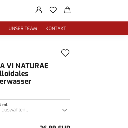
E
UNSER TEAM
KONTAKT
Auf
den
A VI NATURAE
Merkzettel
lloidales
berwasser
t ml: