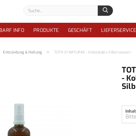
Suche...
BARF INFO
PRODUKTE
GESCHÄFT
LIEFERSERVIC
»
»
Entzündung & Heilung
TOTA VI NATURAE - Kolloidales Silberwasser
TOT
- Ko
Sil
Inhal