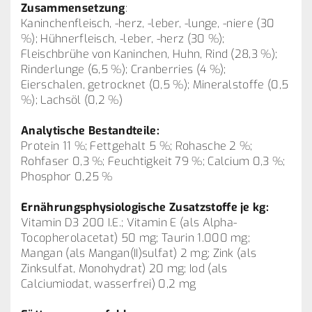
Zusammensetzung
:
Kaninchenfleisch, -herz, -leber, -lunge, -niere (30
%); Hühnerfleisch, -leber, -herz (30 %);
Fleischbrühe von Kaninchen, Huhn, Rind (28,3 %);
Rinderlunge (6,5 %); Cranberries (4 %);
Eierschalen, getrocknet (0,5 %); Mineralstoffe (0,5
%); Lachsöl (0,2 %)
Analytische Bestandteile:
Protein 11 %; Fettgehalt 5 %; Rohasche 2 %;
Rohfaser 0,3 %; Feuchtigkeit 79 %; Calcium 0,3 %;
Phosphor 0,25 %
Ernährungsphysiologische Zusatzstoffe je kg:
Vitamin D3 200 I.E.; Vitamin E (als Alpha-
Tocopherolacetat) 50 mg; Taurin 1.000 mg;
Mangan (als Mangan(II)sulfat) 2 mg; Zink (als
Zinksulfat, Monohydrat) 20 mg; Iod (als
Calciumiodat, wasserfrei) 0,2 mg