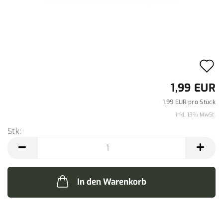
A
d
1,99 EUR
M
1,99 EUR pro Stück
inkl. 13% MwSt.
Stk:
Stk
In den Warenkorb