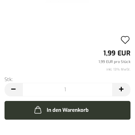
A
d
1,99 EUR
M
1,99 EUR pro Stück
inkl. 13% MwSt.
Stk:
Stk
In den Warenkorb