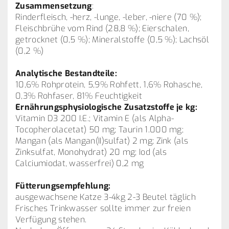
Zusammensetzung
:
Rinderfleisch, -herz, -lunge, -leber, -niere (70 %);
Fleischbrühe vom Rind (28,8 %); Eierschalen,
getrocknet (0,5 %); Mineralstoffe (0,5 %); Lachsöl
(0,2 %)
Analytische Bestandteile:
10,6% Rohprotein, 5,9% Rohfett, 1,6% Rohasche,
0,3% Rohfaser, 81% Feuchtigkeit
Ernährungsphysiologische Zusatzstoffe je kg:
Vitamin D3 200 I.E.; Vitamin E (als Alpha-
Tocopherolacetat) 50 mg; Taurin 1.000 mg;
Mangan (als Mangan(II)sulfat) 2 mg; Zink (als
Zinksulfat, Monohydrat) 20 mg; Iod (als
Calciumiodat, wasserfrei) 0,2 mg
Fütterungsempfehlung:
ausgewachsene Katze 3-4kg 2-3 Beutel täglich
Frisches Trinkwasser sollte immer zur freien
Verfügung stehen.