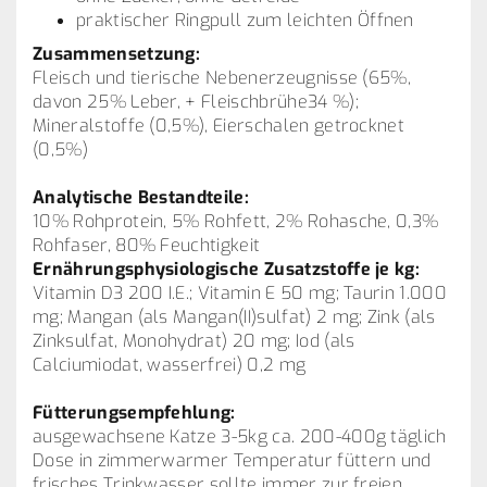
praktischer Ringpull zum leichten Öffnen
Zusammensetzung:
Fleisch und tierische Nebenerzeugnisse (65%,
davon 25% Leber, + Fleischbrühe34 %);
Mineralstoffe (0,5%), Eierschalen getrocknet
(0,5%)
Analytische Bestandteile:
10% Rohprotein, 5% Rohfett, 2% Rohasche, 0,3%
Rohfaser, 80% Feuchtigkeit
Ernährungsphysiologische Zusatzstoffe je kg:
Vitamin D3 200 I.E.; Vitamin E 50 mg; Taurin 1.000
mg; Mangan (als Mangan(II)sulfat) 2 mg; Zink (als
Zinksulfat, Monohydrat) 20 mg; Iod (als
Calciumiodat, wasserfrei) 0,2 mg
Fütterungsempfehlung:
ausgewachsene Katze 3-5kg ca. 200-400g täglich
Dose in zimmerwarmer Temperatur füttern und
frisches Trinkwasser sollte immer zur freien