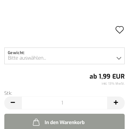
A
d
M
Gewicht:
ab 1,99 EUR
inkl. 13% MwSt.
Stk:
Stk
In den Warenkorb