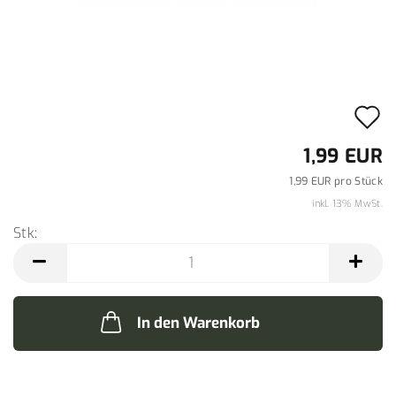
A
d
1,99 EUR
M
1,99 EUR pro Stück
inkl. 13% MwSt.
Stk:
Stk
In den Warenkorb