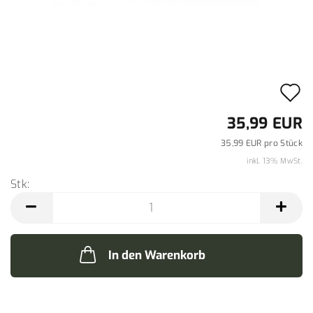
A
d
35,99 EUR
M
35,99 EUR pro Stück
inkl. 13% MwSt.
Stk:
Stk
In den Warenkorb