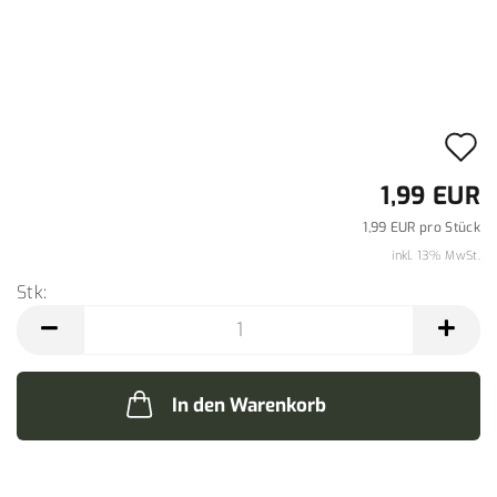
A
d
1,99 EUR
M
1,99 EUR pro Stück
inkl. 13% MwSt.
Stk:
Stk
In den Warenkorb