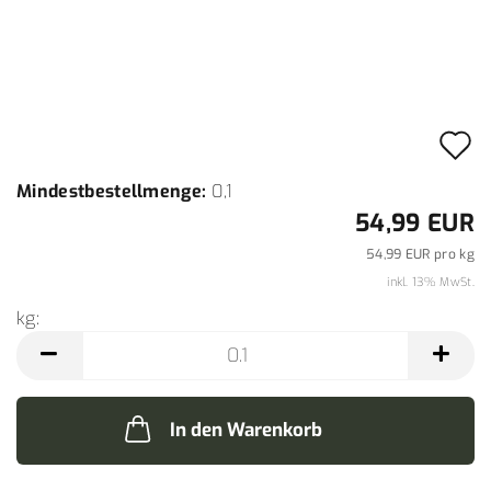
A
d
Mindestbestellmenge:
0,1
M
54,99 EUR
54,99 EUR pro kg
inkl. 13% MwSt.
kg:
kg
In den Warenkorb