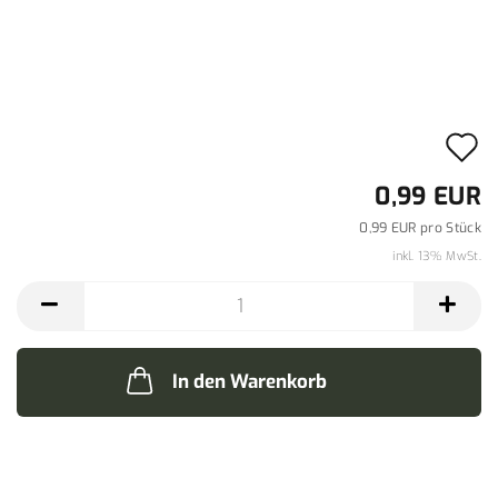
A
d
0,99 EUR
M
0,99 EUR pro Stück
inkl. 13% MwSt.
In den Warenkorb