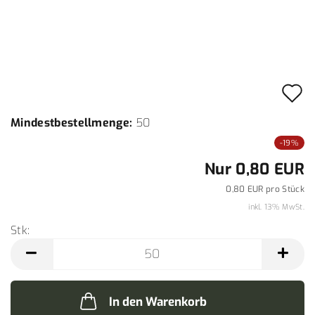
A
d
Mindestbestellmenge:
50
M
-19%
Nur 0,80 EUR
0,80 EUR pro Stück
inkl. 13% MwSt.
Stk:
Stk
In den Warenkorb