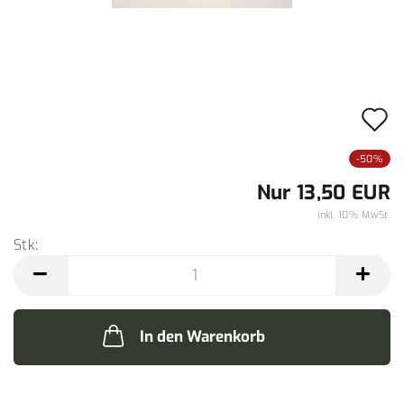
A
d
-50%
M
Nur 13,50 EUR
inkl. 10% MwSt.
Stk:
Stk
In den Warenkorb