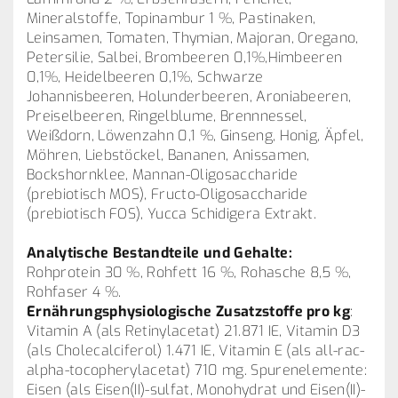
Mineralstoffe, Topinambur 1 %, Pastinaken,
Leinsamen, Tomaten, Thymian, Majoran, Oregano,
Petersilie, Salbei, Brombeeren 0,1%,Himbeeren
0,1%, Heidelbeeren 0,1%, Schwarze
Johannisbeeren, Holunderbeeren, Aroniabeeren,
Preiselbeeren, Ringelblume, Brennnessel,
Weißdorn, Löwenzahn 0,1 %, Ginseng, Honig, Äpfel,
Möhren, Liebstöckel, Bananen, Anissamen,
Bockshornklee, Mannan-Oligosaccharide
(prebiotisch MOS), Fructo-Oligosaccharide
(prebiotisch FOS), Yucca Schidigera Extrakt.
Analytische Bestandteile und Gehalte:
Rohprotein 30 %, Rohfett 16 %, Rohasche 8,5 %,
Rohfaser 4 %.
Ernährungsphysiologische Zusatzstoffe pro kg
:
Vitamin A (als Retinylacetat) 21.871 IE, Vitamin D3
(als Cholecalciferol) 1.471 IE, Vitamin E (als all-rac-
alpha-tocopherylacetat) 710 mg. Spurenelemente:
Eisen (als Eisen(II)-sulfat, Monohydrat und Eisen(II)-