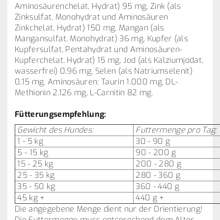
Aminosäurenchelat, Hydrat) 95 mg, Zink (als
Zinksulfat, Monohydrat und Aminosäuren
Zinkchelat, Hydrat) 150 mg, Mangan (als
Mangansulfat, Monohydrat) 36 mg, Kupfer (als
Kupfersulfat, Pentahydrat und Aminosäuren-
Kupferchelat, Hydrat) 15 mg, Jod (als Kalziumjodat,
wasserfrei) 0,96 mg, Selen (als Natriumselenit)
0,15 mg. Aminosäuren: Taurin 1.000 mg, DL-
Methionin 2.126 mg, L-Carnitin 82 mg.
Fütterungsempfehlung:
Gewicht des Hundes:
Futtermenge pro Tag:
1 - 5 kg
30 - 90 g
5 - 15 kg
90 - 200 g
15 - 25 kg
200 - 280 g
25 - 35 kg
280 - 360 g
35 - 50 kg
360 - 440 g
45 kg +
440 g +
Die angegebene Menge dient nur der Orientierung!
Die Futtermenge muss entsprechend dem Alter,