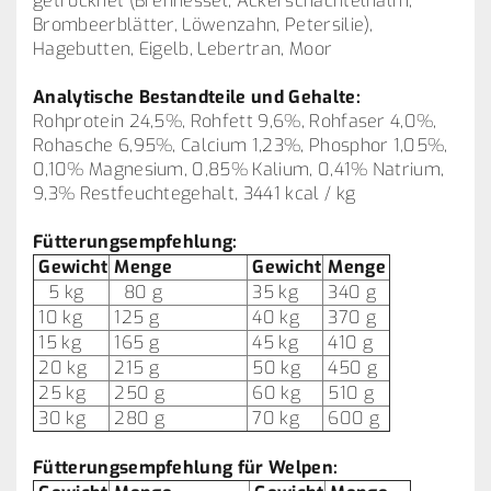
getrocknet (Brennessel, Ackerschachtelhalm,
Brombeerblätter, Löwenzahn, Petersilie),
Hagebutten, Eigelb, Lebertran, Moor
Analytische Bestandteile und Gehalte:
Rohprotein 24,5%, Rohfett 9,6%, Rohfaser 4,0%,
Rohasche 6,95%, Calcium 1,23%, Phosphor 1,05%,
0,10% Magnesium, 0,85% Kalium, 0,41% Natrium,
9,3% Restfeuchtegehalt, 3441 kcal / kg
Fütterungsempfehlung:
Gewicht
Menge
Gewicht
Menge
5 kg
80 g
35 kg
340 g
10 kg
125 g
40 kg
370 g
15 kg
165 g
45 kg
410 g
20 kg
215 g
50 kg
450 g
25 kg
250 g
60 kg
510 g
30 kg
280 g
70 kg
600 g
Fütterungsempfehlung für Welpen: