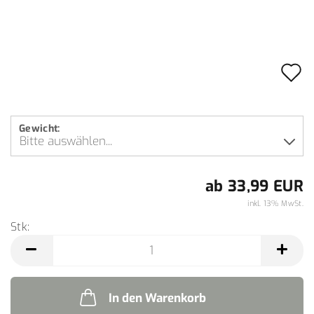
A
d
M
Gewicht:
ab 33,99 EUR
inkl. 13% MwSt.
Stk:
Stk
In den Warenkorb