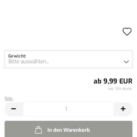
A
d
M
Gewicht:
ab 9,99 EUR
inkl. 13% MwSt.
Stk:
Stk
In den Warenkorb