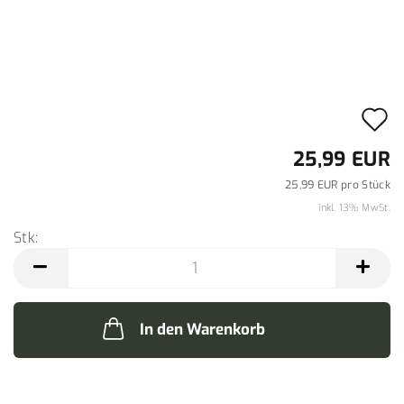
A
d
25,99 EUR
M
25,99 EUR pro Stück
inkl. 13% MwSt.
Stk:
Stk
In den Warenkorb