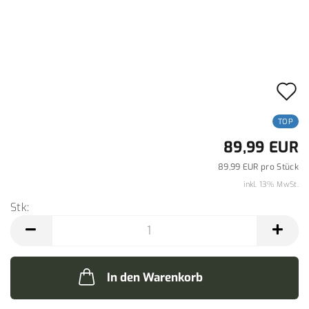
A
d
TOP
M
89,99 EUR
89,99 EUR pro Stück
inkl. 13% MwSt.
Stk:
Stk
In den Warenkorb