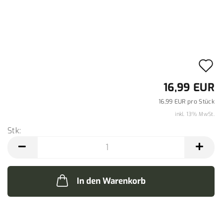
A
d
16,99 EUR
M
16,99 EUR pro Stück
inkl. 13% MwSt.
Stk:
Stk
In den Warenkorb