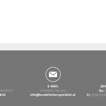
l
E-MAIL
ÖF
rbindlich
schreiben Sie uns
Do:
0
 642
info@hundefutterspezialist.at
Fr:
8:00-12:3