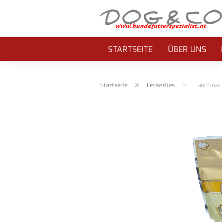
STARTSEITE
ÜBER UNS
»
»
Startseite
Leckerlies
LandSnac