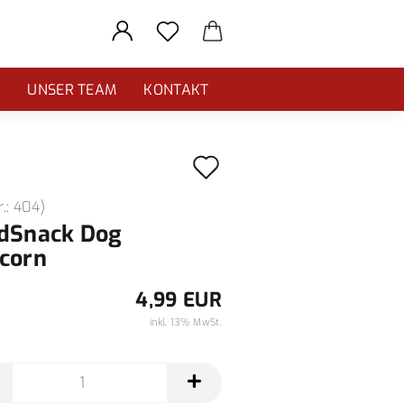
E
UNSER TEAM
KONTAKT
Auf
den
r.:
404
)
Merkzettel
dSnack Dog
corn
4,99 EUR
inkl. 13% MwSt.