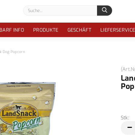
Suche...
BARF INFO
PRODUKTE
GESCHÄFT
LIEFERSERVIC
k Dog Popcorn
(Art.N
Lan
Pop
Stk:
Stk