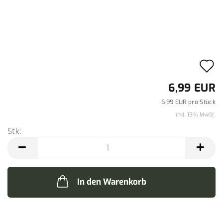
A
d
6,99 EUR
M
6,99 EUR pro Stück
inkl. 13% MwSt.
Stk:
Stk
In den Warenkorb