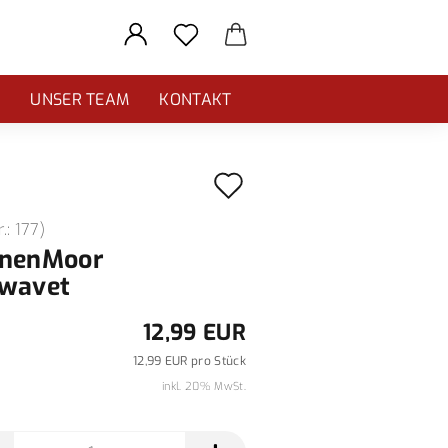
E
UNSER TEAM
KONTAKT
Auf
den
r.:
177
)
Merkzettel
nenMoor
wavet
12,99 EUR
12,99 EUR pro Stück
inkl. 20% MwSt.