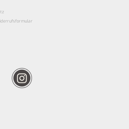
tz
iderrufsformular