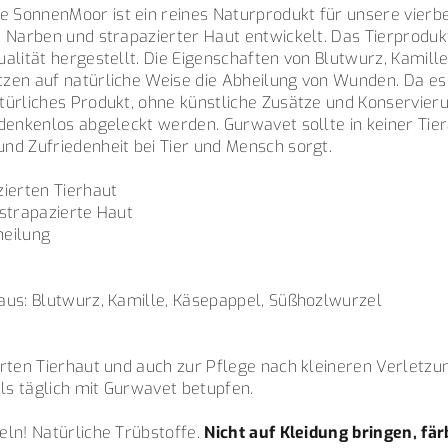
SonnenMoor ist ein reines Naturprodukt für unsere vierbe
n Narben und strapazierter Haut entwickelt. Das Tierproduk
alität hergestellt. Die Eigenschaften von Blutwurz, Kamill
zen auf natürliche Weise die Abheilung von Wunden. Da es
türliches Produkt, ohne künstliche Zusätze und Konservier
denkenlos abgeleckt werden. Gurwavet sollte in keiner Tie
nd Zufriedenheit bei Tier und Mensch sorgt.
zierten Tierhaut
 strapazierte Haut
heilung
aus: Blutwurz, Kamille, Käsepappel, Süßhozlwurzel
erten Tierhaut und auch zur Pflege nach kleineren Verletzu
s täglich mit Gurwavet betupfen.
eln! Natürliche Trübstoffe.
Nicht auf Kleidung bringen, fär