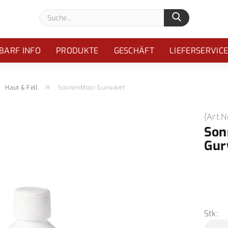
Suche...
BARF INFO
PRODUKTE
GESCHÄFT
LIEFERSERVIC
»
»
Haut & Fell
SonnenMoor Gurwavet
(Art.N
Son
Gur
Stk: