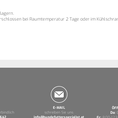
lagern.
schlossen bei Raumtemperatur 2 Tage oder im Kühlschrank
E-MAIL
ÖF
rbindlich
schreiben Sie uns
Do:
0
 642
info@hundefutterspezialist.at
Fr:
8:00-12:3