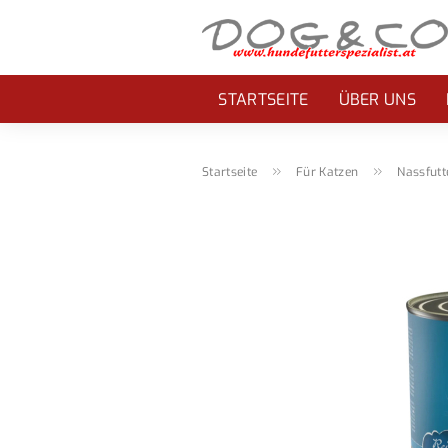
STARTSEITE
ÜBER UNS
»
»
Startseite
Für Katzen
Nassfutt