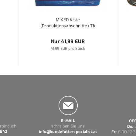
MIXED Kiste
(Produktionsabschnitte) TK
Nur 41,99 EUR
41,99 EUR pro Stück
E-MAIL
ÖF
rbindlich
schreiben Sie uns
Do:
0
 642
info@hundefutterspezialist.at
Fr:
8:00-12:3