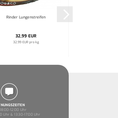
Rinder Lungenstreifen
LEONARDO® - Huhn
(Dose)
32,99 EUR
ab 1,99 
32,99 EUR pro kg
FNUNGSZEITEN
8:00-12:00 Uhr
0 Uhr & 13:30-17:00 Uhr