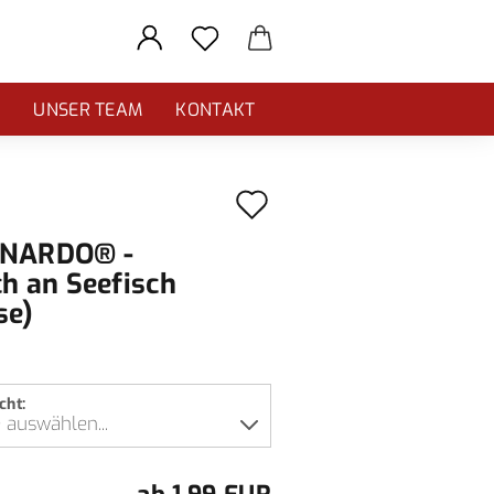
E
UNSER TEAM
KONTAKT
Auf
den
NARDO® -
Merkzettel
ch an Seefisch
se)
cht: