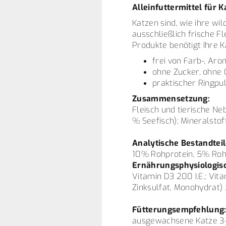
Alleinfuttermittel für 
Katzen sind, wie ihre w
ausschließlich frische F
Produkte benötigt Ihre 
frei von Farb-, Ar
ohne Zucker, ohne 
praktischer Ringpu
Zusammensetzung:
Fleisch und tierische N
% Seefisch); Mineralstof
Analytische Bestandteil
10% Rohprotein, 5% Roh
Ernährungsphysiologisc
Vitamin D3 200 I.E.; Vit
Zinksulfat, Monohydrat) 
Fütterungsempfehlung
ausgewachsene Katze 3-