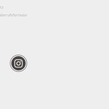
tz
iderrufsformular