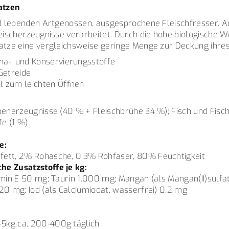
Katzen
ild lebenden Artgenossen, ausgesprochene Fleischfresser.
leischerzeugnisse verarbeitet. Durch die hohe biologische We
Katze eine vergleichsweise geringe Menge zur Deckung ihres
oma-, und Konservierungsstoffe
Getreide
ll zum leichten Öffnen
ebenerzeugnisse (40 % + Fleischbrühe 34 %); Fisch und Fis
fe (1 %)
e:
fett, 2% Rohasche, 0,3% Rohfaser, 80% Feuchtigkeit
he Zusatzstoffe je kg:
amin E 50 mg; Taurin 1.000 mg; Mangan (als Mangan(II)sulfat
20 mg; Iod (als Calciumiodat, wasserfrei) 0,2 mg
:
5kg ca. 200-400g täglich