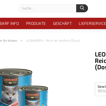
Suche...
BARF INFO
PRODUKTE
GESCHÄFT
LIEFERSERVIC
»
er für Katzen
LEONARDO® - Reich an Seefisch (Dose)
LEO
Rei
(Do
Gewi