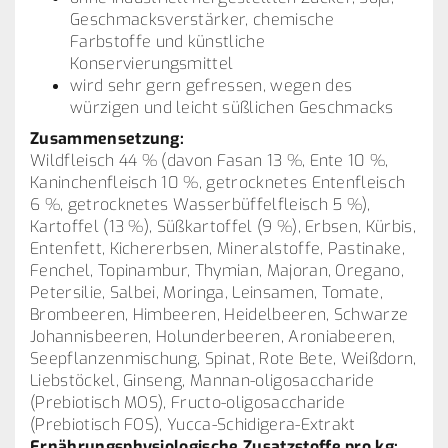
Geschmacksverstärker, chemische
Farbstoffe und künstliche
Konservierungsmittel
wird sehr gern gefressen, wegen des
würzigen und leicht süßlichen Geschmacks
Zusammensetzung:
Wildfleisch 44 % (davon Fasan 13 %, Ente 10 %,
Kaninchenfleisch 10 %, getrocknetes Entenfleisch
6 %, getrocknetes Wasserbüffelfleisch 5 %),
Kartoffel (13 %), Süßkartoffel (9 %), Erbsen, Kürbis,
Entenfett, Kichererbsen, Mineralstoffe, Pastinake,
Fenchel, Topinambur, Thymian, Majoran, Oregano,
Petersilie, Salbei, Moringa, Leinsamen, Tomate,
Brombeeren, Himbeeren, Heidelbeeren, Schwarze
Johannisbeeren, Holunderbeeren, Aroniabeeren,
Seepflanzenmischung, Spinat, Rote Bete, Weißdorn,
Liebstöckel, Ginseng, Mannan-oligosaccharide
(Prebiotisch MOS), Fructo-oligosaccharide
(Prebiotisch FOS), Yucca-Schidigera-Extrakt
Ernährungsphysiologische Zusatzstoffe pro kg: