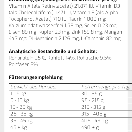
Vitamin A (als Retinylacetat) 21.871 IU, Vitamin D3
(als Cholecalciferol) 1.471 IU, Vitamin E (als Alpha
Tocopherol Azetat) 710 IU, Taurin 1.000 mg;
Kalziumjodat wasserfrei 1,58 mg, Selen 0,23 mg,
Eisen 89 mg, Kupfer 23 mg, Zink 159,8 mg, Mangan
44,7 mg; DL-Methionin 2.126 mg, L-Carnithin 82 mg
Analytische Bestandteile und Gehalte:
Rohprotein 25%, Rohfett 14%, Rohasche 9,5%,
Rohfaser 3%
Fütterungsempfehlung:
Gewicht des Hundes:
Futtermenge pro Tag:
1 - 5 kg
30 - 95 g
5 - 15 kg
95 - 215 g
15 - 25 kg
215 - 315 g
25 - 35 kg
315 - 405 g
35 - 45 kg
405 - 490 g
45 + kg
490 + g