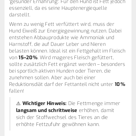
"gesunder Ernährung". Für den Hund ist Fett jedoch
essenziell, da es seine Hauptenergiequelle
darstellt.
Wenn zu wenig Fett verfüttert wird, muss der
Hund Eiweiß zur Energiegewinnung nutzen. Dabei
entstehen Abbauprodukte wie Ammoniak und
Harnstoff, die auf Dauer Leber und Nieren
belasten können. Ideal ist ein Fettgehalt im Fleisch
von
15–20 %
. Wird mageres Fleisch gefüttert,
sollte zusätzlich Fett ergänzt werden – besonders
bei sportlich aktiven Hunden oder Tieren, die
zunehmen sollen. Aber auch bei einer
Reduktionsdiät darf der Fettanteil nicht unter
10 %
fallen!
⚠️
Wichtiger Hinweis:
Die Fettmenge immer
langsam und schrittweise
erhöhen, damit
sich der Stoffwechsel des Tieres an die
erhöhte Fettzufuhr gewöhnen kann.