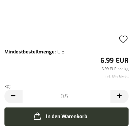
A
d
Mindestbestellmenge:
0,5
M
6,99 EUR
6,99 EUR pro kg
inkl. 13% MwSt.
kg:
kg
In den Warenkorb