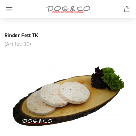
Rinder Fett TK
(Art.Nr.:
36
)